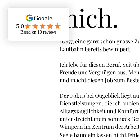
mich.
Wi
16
'857, eine ganz schön grosse Z
Laufbahn bereits bewimpert.
Ich lebe für diesen Beruf. Seit ü
b
Freude und Vergnügen aus. Mein
und macht diesen Job zum Beste
Der Fokus bei Ougeblick liegt au
Dienstleistungen, die ich anbiet
Alltagstauglichkeit und Komfort.
unterstreicht mein sonniges Ge
Wimpern im Zentrum der Arbeit.
Seele baumeln lassen nicht fehl